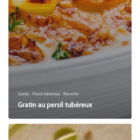
Gratin
Persil tubéreux
Recette
Gratin au persil tubéreux
Velouté
au