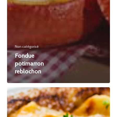
Non catégorisé
Fondue
potimarron
reblochon
Gratin
au
persil