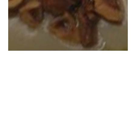
Persil tubéreux
Recette
Velouté
Velouté au persil tubéreux