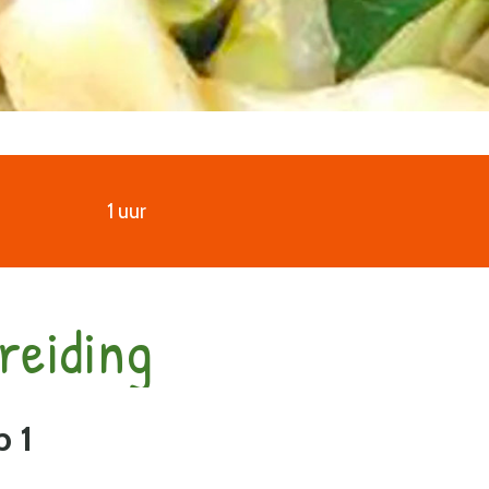
1 uur
reiding
p
1