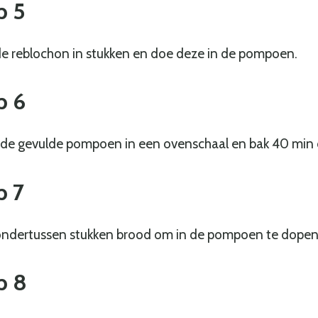
p
5
de reblochon in stukken en doe deze in de pompoen.
p
6
 de gevulde pompoen in een ovenschaal en bak 40 min o
p
7
ondertussen stukken brood om in de pompoen te dopen
p
8