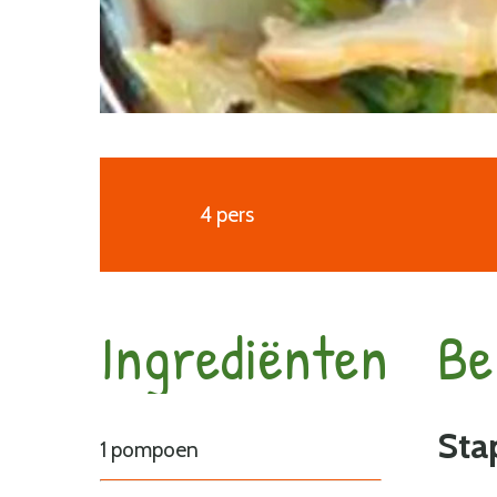
4 pers
Ingrediënten
Be
Sta
1 pompoen