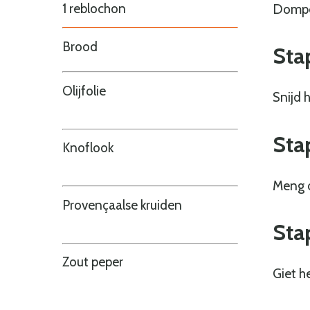
1 reblochon
Dompel
Brood
Sta
Olijfolie
Snijd 
Sta
Knoflook
Meng o
Provençaalse kruiden
Sta
Zout peper
Giet h