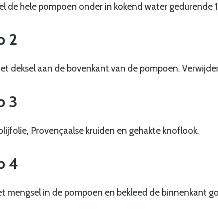
 de hele pompoen onder in kokend water gedurende 15
p
2
het deksel aan de bovenkant van de pompoen. Verwijde
p
3
lijfolie, Provençaalse kruiden en gehakte knoflook.
p
4
et mengsel in de pompoen en bekleed de binnenkant go