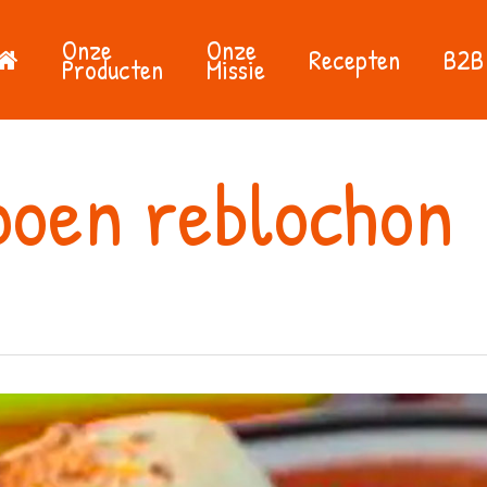
Onze
Onze
Recepten
B2B
Producten
Missie
oen reblochon